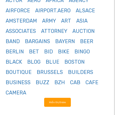
ACTOR
AERO
AFRICA
AGENCY
AIRFORCE
AIRPORT.AERO
ALSACE
AMSTERDAM
ARMY
ART
ASIA
ASSOCIATES
ATTORNEY
AUCTION
BAND
BARGAINS
BAYERN
BEER
BERLIN
BET
BID
BIKE
BINGO
BLACK
BLOG
BLUE
BOSTON
BOUTIQUE
BRUSSELS
BUILDERS
BUSINESS
BUZZ
BZH
CAB
CAFE
CAMERA
Hiển thị thêm