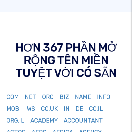
HƠN 367 PHẦN MỞ
RỘNG TÊN MIỀN
TUYỆT VỜI CÓ SẴN
COM
NET
ORG
BIZ
NAME
INFO
MOBI
WS
CO.UK
IN
DE
CO.IL
ORG.IL
ACADEMY
ACCOUNTANT