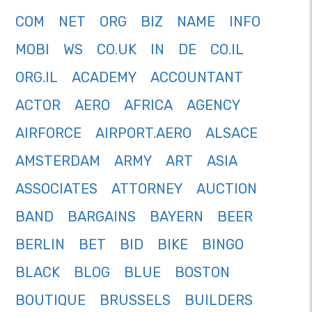
COM
NET
ORG
BIZ
NAME
INFO
MOBI
WS
CO.UK
IN
DE
CO.IL
ORG.IL
ACADEMY
ACCOUNTANT
ACTOR
AERO
AFRICA
AGENCY
AIRFORCE
AIRPORT.AERO
ALSACE
AMSTERDAM
ARMY
ART
ASIA
ASSOCIATES
ATTORNEY
AUCTION
BAND
BARGAINS
BAYERN
BEER
BERLIN
BET
BID
BIKE
BINGO
BLACK
BLOG
BLUE
BOSTON
BOUTIQUE
BRUSSELS
BUILDERS