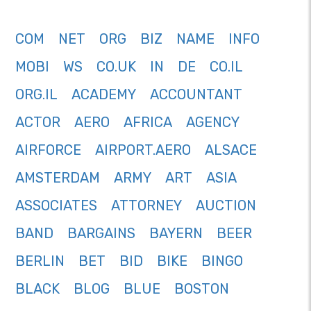
COM
NET
ORG
BIZ
NAME
INFO
MOBI
WS
CO.UK
IN
DE
CO.IL
ORG.IL
ACADEMY
ACCOUNTANT
ACTOR
AERO
AFRICA
AGENCY
AIRFORCE
AIRPORT.AERO
ALSACE
AMSTERDAM
ARMY
ART
ASIA
ASSOCIATES
ATTORNEY
AUCTION
BAND
BARGAINS
BAYERN
BEER
BERLIN
BET
BID
BIKE
BINGO
BLACK
BLOG
BLUE
BOSTON