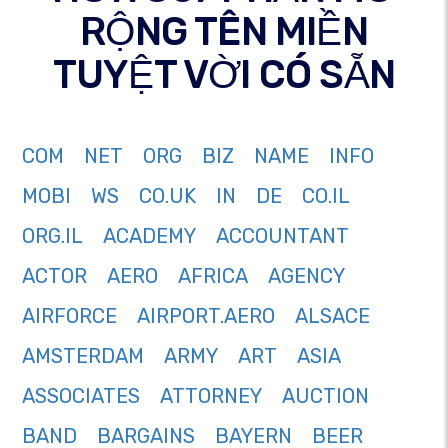
RỘNG TÊN MIỀN
TUYỆT VỜI CÓ SẴN
COM
NET
ORG
BIZ
NAME
INFO
MOBI
WS
CO.UK
IN
DE
CO.IL
ORG.IL
ACADEMY
ACCOUNTANT
ACTOR
AERO
AFRICA
AGENCY
AIRFORCE
AIRPORT.AERO
ALSACE
AMSTERDAM
ARMY
ART
ASIA
ASSOCIATES
ATTORNEY
AUCTION
BAND
BARGAINS
BAYERN
BEER