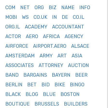
COM
NET
ORG
BIZ
NAME
INFO
MOBI
WS
CO.UK
IN
DE
CO.IL
ORG.IL
ACADEMY
ACCOUNTANT
ACTOR
AERO
AFRICA
AGENCY
AIRFORCE
AIRPORT.AERO
ALSACE
AMSTERDAM
ARMY
ART
ASIA
ASSOCIATES
ATTORNEY
AUCTION
BAND
BARGAINS
BAYERN
BEER
BERLIN
BET
BID
BIKE
BINGO
BLACK
BLOG
BLUE
BOSTON
BOUTIQUE
BRUSSELS
BUILDERS