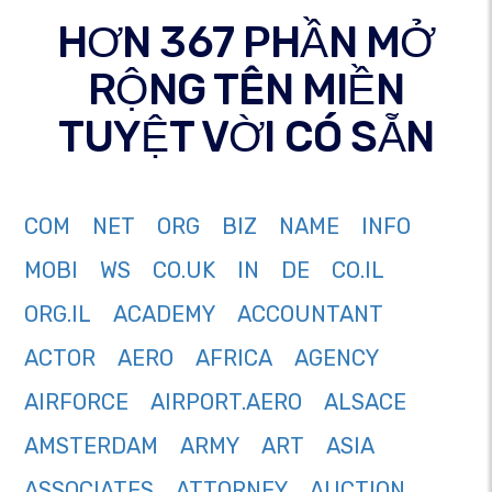
HƠN 367 PHẦN MỞ
RỘNG TÊN MIỀN
TUYỆT VỜI CÓ SẴN
COM
NET
ORG
BIZ
NAME
INFO
MOBI
WS
CO.UK
IN
DE
CO.IL
ORG.IL
ACADEMY
ACCOUNTANT
ACTOR
AERO
AFRICA
AGENCY
AIRFORCE
AIRPORT.AERO
ALSACE
AMSTERDAM
ARMY
ART
ASIA
ASSOCIATES
ATTORNEY
AUCTION