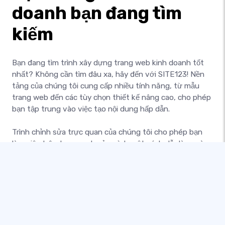
doanh bạn đang tìm
kiếm
Bạn đang tìm trình xây dựng trang web kinh doanh tốt
nhất? Không cần tìm đâu xa, hãy đến với SITE123! Nền
tảng của chúng tôi cung cấp nhiều tính năng, từ mẫu
trang web đến các tùy chọn thiết kế nâng cao, cho phép
bạn tập trung vào việc tạo nội dung hấp dẫn.
Trình chỉnh sửa trực quan của chúng tôi cho phép bạn
làm việc trên trang web của mình một cách dễ dàng và
hiệu quả. Với SITE123, bạn có thể dễ dàng tạo trang web
chuyên nghiệp mà doanh nghiệp của bạn xứng đáng có
được. Hãy dùng thử nền tảng của chúng tôi ngay hôm
nay và chia sẻ trang web của bạn trực tuyến để tự mình
xem kết quả!