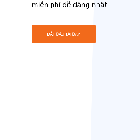
miễn phí dễ dàng nhất
BẮT ĐẦU TẠI ĐÂY