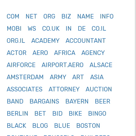
COM
NET
ORG
BIZ
NAME
INFO
MOBI
WS
CO.UK
IN
DE
CO.IL
ORG.IL
ACADEMY
ACCOUNTANT
ACTOR
AERO
AFRICA
AGENCY
AIRFORCE
AIRPORT.AERO
ALSACE
AMSTERDAM
ARMY
ART
ASIA
ASSOCIATES
ATTORNEY
AUCTION
BAND
BARGAINS
BAYERN
BEER
BERLIN
BET
BID
BIKE
BINGO
BLACK
BLOG
BLUE
BOSTON