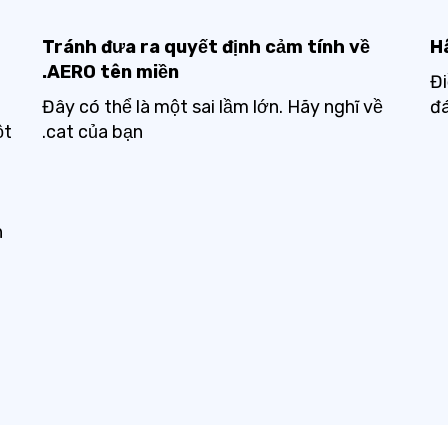
Tránh đưa ra quyết định cảm tính về
H
.AERO tên miền
Đi
Đây có thể là một sai lầm lớn. Hãy nghĩ về
đá
ột
.cat của bạn
n