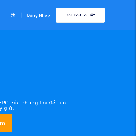
|
Đăng Nhập
BẮT ĐẦU TẠI ĐÂY
ERO của chúng tôi để tìm
 giờ.
ếm