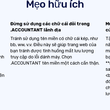
Mẹo hữu ích
Đừng sử dụng các chữ cái đôi trong
Mu
.ACCOUNTANT lãnh địa
c
Tránh sử dụng tên miền có chữ cái kép, như
Tậ
bb, ww, v.v. Điều này sẽ giúp trang web của
n
bạn tránh được tình huống mất lưu lượng
mi
nh
truy cập do lỗi đánh máy. Chọn
bạ
.ACCOUNTANT tên miền một cách cẩn thận.
*
s
ền
<b
đ
ch
lư