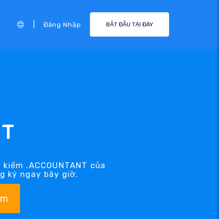
|
Đăng Nhập
BẮT ĐẦU TẠI ĐÂY
NT
ìm kiếm .ACCOUNTANT của
 ký ngay bây giờ.
ếm