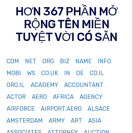
HƠN 367 PHẦN MỞ
RỘNG TÊN MIỀN
TUYỆT VỜI CÓ SẴN
COM
NET
ORG
BIZ
NAME
INFO
MOBI
WS
CO.UK
IN
DE
CO.IL
ORG.IL
ACADEMY
ACCOUNTANT
ACTOR
AERO
AFRICA
AGENCY
AIRFORCE
AIRPORT.AERO
ALSACE
AMSTERDAM
ARMY
ART
ASIA
ASSOCIATES
ATTORNEY
AUCTION