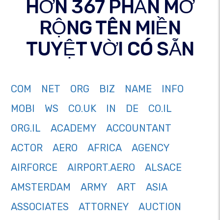
HƠN 367 PHẦN MỞ
RỘNG TÊN MIỀN
TUYỆT VỜI CÓ SẴN
COM
NET
ORG
BIZ
NAME
INFO
MOBI
WS
CO.UK
IN
DE
CO.IL
ORG.IL
ACADEMY
ACCOUNTANT
ACTOR
AERO
AFRICA
AGENCY
AIRFORCE
AIRPORT.AERO
ALSACE
AMSTERDAM
ARMY
ART
ASIA
ASSOCIATES
ATTORNEY
AUCTION