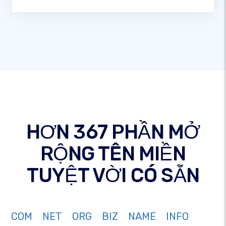
HƠN 367 PHẦN MỞ
RỘNG TÊN MIỀN
TUYỆT VỜI CÓ SẴN
COM
NET
ORG
BIZ
NAME
INFO