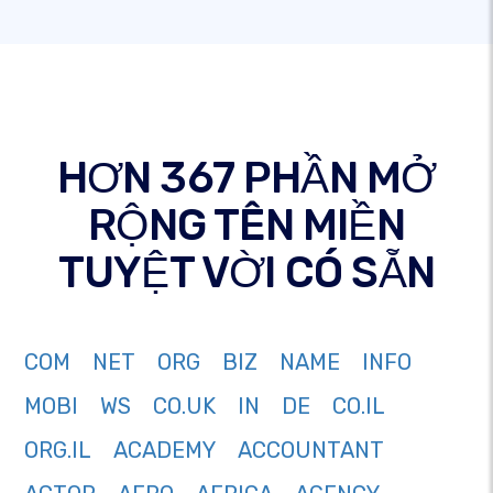
HƠN 367 PHẦN MỞ
RỘNG TÊN MIỀN
TUYỆT VỜI CÓ SẴN
COM
NET
ORG
BIZ
NAME
INFO
MOBI
WS
CO.UK
IN
DE
CO.IL
ORG.IL
ACADEMY
ACCOUNTANT