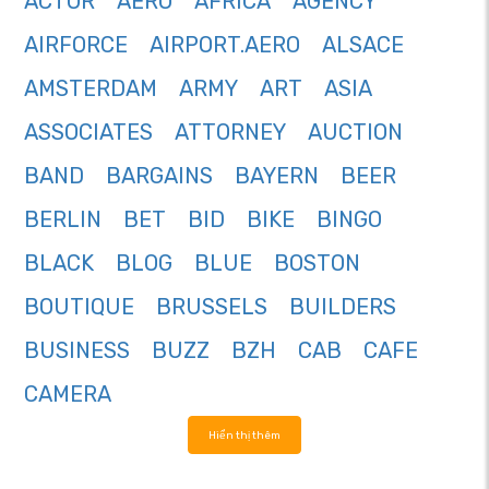
ACTOR
AERO
AFRICA
AGENCY
AIRFORCE
AIRPORT.AERO
ALSACE
AMSTERDAM
ARMY
ART
ASIA
ASSOCIATES
ATTORNEY
AUCTION
BAND
BARGAINS
BAYERN
BEER
BERLIN
BET
BID
BIKE
BINGO
BLACK
BLOG
BLUE
BOSTON
BOUTIQUE
BRUSSELS
BUILDERS
BUSINESS
BUZZ
BZH
CAB
CAFE
CAMERA
Hiển thị thêm