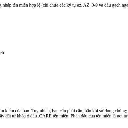
 nhập tên miền hợp lệ (chỉ chứa các ký tự az, AZ, 0-9 và dấu gạch ngan
web
 tìm kiếm của bạn. Tuy nhiên, bạn cần phải cẩn thận khi sử dụng chún
y đặt từ khóa ở đầu .CARE tên miền. Phần đầu của tên miền là nơi từ