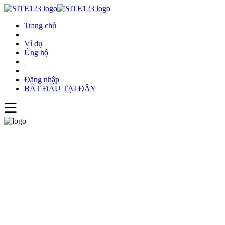
Trang chủ
Ví dụ
Ủng hộ
|
Đăng nhập
BẮT ĐẦU TẠI ĐÂY