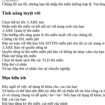
Chúng tôi xin lỗi, nhưng bạn đã nhập tên miền không hợp lệ. Vui lòng
Tính năng tuyệt vời
Chọn bất kỳ tên .CARE nào
Nhận một tên miền và kết nối nó với trang web của bạn
.CARE Quản lý tên miền
Tận hưởng nền tảng quản lý tên miền tuyệt vời của chúng tôi
Chứng chỉ SSL miễn phí
Hãy an toàn với Mã hóa SSL/HTTPS miễn phí cho tất cả các trang 
.CARE Bảo vệ quyền riêng tư
Quyền riêng tư tên miền miễn phí bảo vệ thông tin nhạy cảm của bạn
Phần mở rộng tên miền
Chọn từ danh sách lớn các TLD tên miền
Hộp thư cá nhân
Tự tạo hộp thư cá nhân cho sự chuyên nghiệp
Mẹo hữu ích
Hãy nghĩ về việc sử dụng từ khóa cho .cat của bạn
Từ khóa có thể làm nên điều kỳ diệu để cải thiện tối ưu hóa công cụ
có vẻ chung chung và dễ quên.<br><br> Nếu bạn sử dụng từ khóa, hã
Đặt .cat của bạn
Khi bạn đăng ký tên miền .cat mới của mình