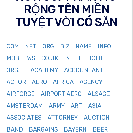
RỘNG TÊN MIỀN
TUYỆT VỜI CÓ SẴN
COM
NET
ORG
BIZ
NAME
INFO
MOBI
WS
CO.UK
IN
DE
CO.IL
ORG.IL
ACADEMY
ACCOUNTANT
ACTOR
AERO
AFRICA
AGENCY
AIRFORCE
AIRPORT.AERO
ALSACE
AMSTERDAM
ARMY
ART
ASIA
ASSOCIATES
ATTORNEY
AUCTION
BAND
BARGAINS
BAYERN
BEER