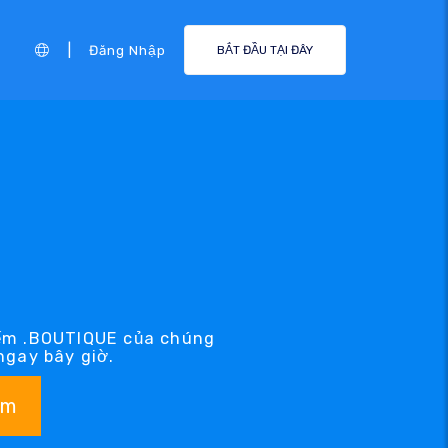
|
Đăng Nhập
BẮT ĐẦU TẠI ĐÂY
iếm .BOUTIQUE của chúng
ngay bây giờ.
ếm