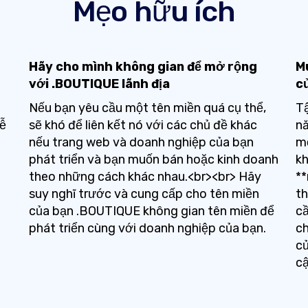
Mẹo hữu ích
Hãy cho mình không gian để mở rộng
Mu
với .BOUTIQUE lãnh địa
c
Nếu bạn yêu cầu một tên miền quá cụ thể,
Tậ
dễ
sẽ khó để liên kết nó với các chủ đề khác
nă
nếu trang web và doanh nghiệp của bạn
mộ
phát triển và bạn muốn bán hoặc kinh doanh
kh
theo những cách khác nhau.<br><br> Hãy
**
suy nghĩ trước và cung cấp cho tên miền
t
của bạn .BOUTIQUE không gian tên miền để
cầ
phát triển cùng với doanh nghiệp của bạn.
ch
củ
c