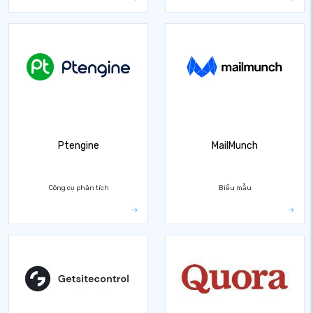
Ptengine
MailMunch
Công cụ phân tích
Biểu mẫu