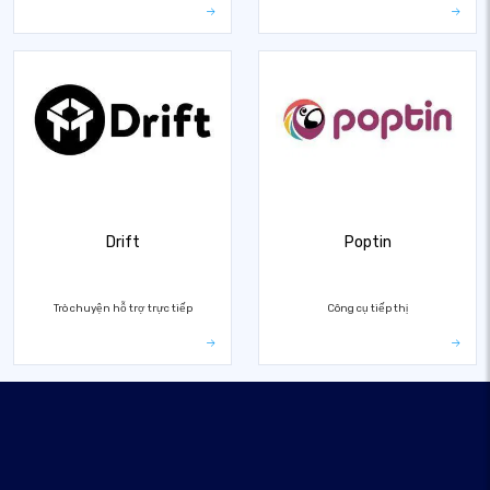
Drift
Poptin
Trò chuyện hỗ trợ trực tiếp
Công cụ tiếp thị