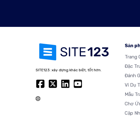
Sản p
Trang 
Đặc Tr
SITE123: xây dựng khác biệt, tốt hơn.
Đánh G
Ví Dụ 
Mẫu Tr
Chợ Ứ
Cập Nh