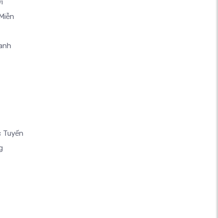
i
Miễn
anh
c Tuyến
g