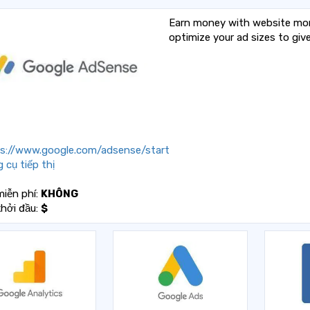
Earn money with website mon
optimize your ad sizes to gi
s://www.google.com/adsense/start
 cụ tiếp thị
miễn phí:
KHÔNG
khởi đầu:
$