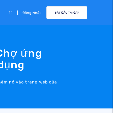
|
Đăng Nhập
BẮT ĐẦU TẠI ĐÂY
 Chợ ứng
 dụng
hêm nó vào trang web của