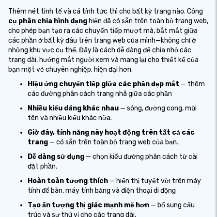
Thêm nét tinh tế và cá tính tức thì cho bất kỳ trang nào. Công
cụ phân chia hình dạng
hiện đã có sẵn trên toàn bộ trang web,
cho phép bạn tạo ra các chuyển tiếp mượt mà, bắt mắt giữa
các phần ở bất kỳ đâu trên trang web của mình—không chỉ ở
những khu vực cụ thể. Đây là cách dễ dàng để chia nhỏ các
trang dài, hướng mắt người xem và mang lại cho thiết kế của
bạn một vẻ chuyên nghiệp, hiện đại hơn.
Hiệu ứng chuyển tiếp giữa các phần đẹp mắt
— thêm
các đường phân cách trang nhã giữa các phần
Nhiều kiểu dáng khác nhau
— sóng, đường cong, mũi
tên và nhiều kiểu khác nữa.
Giờ đây, tính năng này hoạt động trên tất cả các
trang
— có sẵn trên toàn bộ trang web của bạn.
Dễ dàng sử dụng
— chọn kiểu đường phân cách từ cài
đặt phần.
Hoàn toàn tương thích
— hiển thị tuyệt vời trên máy
tính để bàn, máy tính bảng và điện thoại di động
Tạo ấn tượng thị giác mạnh mẽ hơn
— bổ sung cấu
trúc và sự thú vị cho các trang dài.