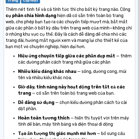
Trang
Cập nhật
Thêm nét tinh tế và cá tính tức thì cho bất kỳ trang nào. Công
cụ phân chia hình dạng
hiện đã có sẵn trên toàn bộ trang
web, cho phép bạn tạo ra các chuyển tiếp mượt mà, bắt mắt
giữa các phần ở bất kỳ đâu trên trang web của mình—không chỉ
ở những khu vực cụ thể. Đây là cách dễ dàng để chia nhỏ các
trang dài, hướng mắt người xem và mang lại cho thiết kế của
bạn một vẻ chuyên nghiệp, hiện đại hơn.
Hiệu ứng chuyển tiếp giữa các phần đẹp mắt
— thêm
các đường phân cách trang nhã giữa các phần
Nhiều kiểu dáng khác nhau
— sóng, đường cong, mũi
tên và nhiều kiểu khác nữa.
Giờ đây, tính năng này hoạt động trên tất cả các
trang
— có sẵn trên toàn bộ trang web của bạn.
Dễ dàng sử dụng
— chọn kiểu đường phân cách từ cài
đặt phần.
Hoàn toàn tương thích
— hiển thị tuyệt vời trên máy
tính để bàn, máy tính bảng và điện thoại di động
Tạo ấn tượng thị giác mạnh mẽ hơn
— bổ sung cấu