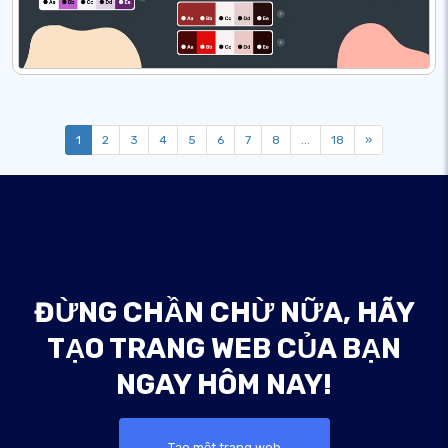
1
2
3
4
5
6
7
8
...
18
»
ĐỪNG CHẦN CHỪ NỮA, HÃY
TẠO TRANG WEB CỦA BẠN
NGAY HÔM NAY!
Tạo một trang web