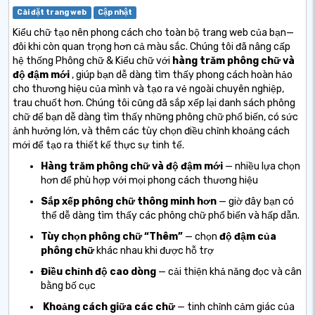
Cài đặt trang web
Cập nhật
Kiểu chữ tạo nên phong cách cho toàn bộ trang web của bạn—
đôi khi còn quan trọng hơn cả màu sắc. Chúng tôi đã nâng cấp
hệ thống Phông chữ & Kiểu chữ với
hàng trăm phông chữ và
độ đậm mới
, giúp bạn dễ dàng tìm thấy phong cách hoàn hảo
cho thương hiệu của mình và tạo ra vẻ ngoài chuyên nghiệp,
trau chuốt hơn. Chúng tôi cũng đã sắp xếp lại danh sách phông
chữ để bạn dễ dàng tìm thấy những phông chữ phổ biến, có sức
ảnh hưởng lớn, và thêm các tùy chọn điều chỉnh khoảng cách
mới để tạo ra thiết kế thực sự tinh tế.
Hàng trăm phông chữ và độ đậm mới
— nhiều lựa chọn
hơn để phù hợp với mọi phong cách thương hiệu
Sắp xếp phông chữ thông minh hơn
— giờ đây bạn có
thể dễ dàng tìm thấy các phông chữ phổ biến và hấp dẫn.
Tùy chọn phông chữ “Thêm”
— chọn
độ đậm của
phông chữ
khác nhau
khi được hỗ trợ
Điều chỉnh độ cao dòng
— cải thiện khả năng đọc và cân
bằng bố cục
Khoảng cách giữa các chữ
— tinh chỉnh cảm giác của