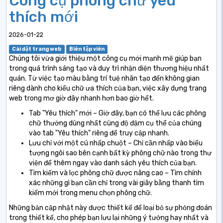
Công cụ phông chữ yêu
thích mới
2026-01-22
Cài đặt trang web
Biên tập viên
Chúng tôi vừa giới thiệu một công cụ mới mạnh mẽ giúp bạn
trong quá trình sáng tạo và duy trì nhận diện thương hiệu nhất
quán. Từ việc tạo màu bằng trí tuệ nhân tạo đến không gian
riêng dành cho kiểu chữ ưa thích của bạn, việc xây dựng trang
web trong mơ giờ đây nhanh hơn bao giờ hết.
Tab "Yêu thích" mới – Giờ đây, bạn có thể lưu các phông
chữ thường dùng nhất cùng độ đậm cụ thể của chúng
vào tab "Yêu thích" riêng để truy cập nhanh.
Lưu chỉ với một cú nhấp chuột – Chỉ cần nhấp vào biểu
tượng ngôi sao bên cạnh bất kỳ phông chữ nào trong thư
viện để thêm ngay vào danh sách yêu thích của bạn.
Tìm kiếm và lọc phông chữ được nâng cao – Tìm chính
xác những gì bạn cần chỉ trong vài giây bằng thanh tìm
kiếm mới trong menu chọn phông chữ.
Những bản cập nhật này được thiết kế để loại bỏ sự phỏng đoán
trong thiết kế, cho phép bạn lưu lại những ý tưởng hay nhất và