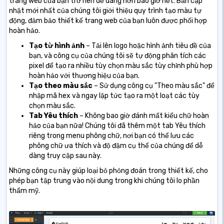
trang web của bạn trở nên dễ dàng hơn bao giờ hết. Bản cập
nhật mới nhất của chúng tôi giới thiệu quy trình tạo màu tự
động, đảm bảo thiết kế trang web của bạn luôn được phối hợp
hoàn hảo.
Tạo từ hình ảnh
– Tải lên logo hoặc hình ảnh tiêu đề của
bạn, và công cụ của chúng tôi sẽ tự động phân tích các
pixel để tạo ra nhiều tùy chọn màu sắc tùy chỉnh phù hợp
hoàn hảo với thương hiệu của bạn.
Tạo theo màu sắc
– Sử dụng công cụ "Theo màu sắc" để
nhập mã hex và ngay lập tức tạo ra một loạt các tùy
chọn màu sắc.
Tab Yêu thích
– Không bao giờ đánh mất kiểu chữ hoàn
hảo của bạn nữa! Chúng tôi đã thêm một tab Yêu thích
riêng trong menu phông chữ, nơi bạn có thể lưu các
phông chữ ưa thích và độ đậm cụ thể của chúng để dễ
dàng truy cập sau này.
Những công cụ này giúp loại bỏ phỏng đoán trong thiết kế, cho
phép bạn tập trung vào nội dung trong khi chúng tôi lo phần
thẩm mỹ.