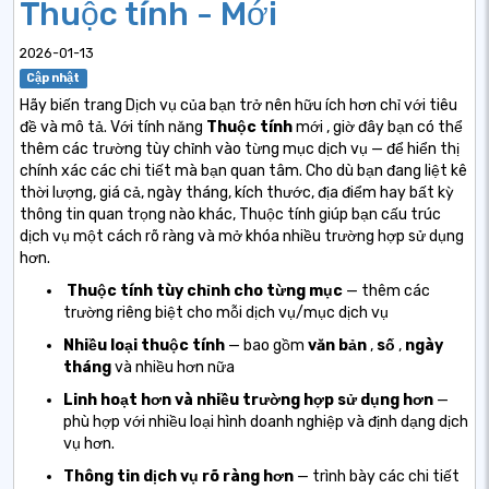
Thuộc tính - Mới
2026-01-13
Cập nhật
Hãy biến trang Dịch vụ của bạn trở nên hữu ích hơn chỉ với tiêu
đề và mô tả. Với
tính năng
Thuộc tính
mới
, giờ đây bạn có thể
thêm các trường tùy chỉnh vào từng mục dịch vụ — để hiển thị
chính xác các chi tiết mà bạn quan tâm. Cho dù bạn đang liệt kê
thời lượng, giá cả, ngày tháng, kích thước, địa điểm hay bất kỳ
thông tin quan trọng nào khác, Thuộc tính giúp bạn cấu trúc
dịch vụ một cách rõ ràng và mở khóa nhiều trường hợp sử dụng
hơn.
Thuộc tính tùy chỉnh cho từng mục
— thêm các
trường riêng biệt cho mỗi dịch vụ/mục dịch vụ
Nhiều loại thuộc tính
— bao gồm
văn bản
,
số
,
ngày
tháng
và nhiều hơn nữa
Linh hoạt hơn và nhiều trường hợp sử dụng hơn
—
phù hợp với nhiều loại hình doanh nghiệp và định dạng dịch
vụ hơn.
Thông tin dịch vụ rõ ràng hơn
— trình bày các chi tiết