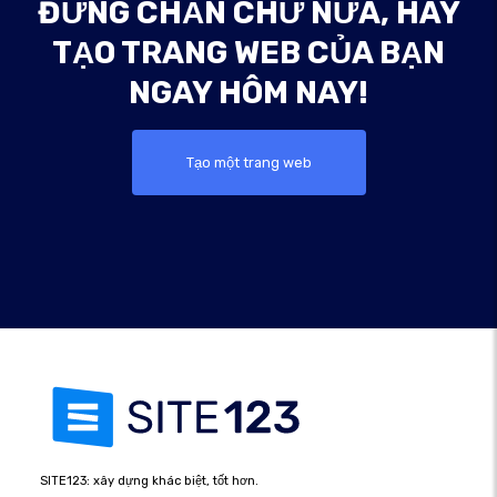
ĐỪNG CHẦN CHỪ NỮA, HÃY
TẠO TRANG WEB CỦA BẠN
NGAY HÔM NAY!
Tạo một trang web
SITE123: xây dựng khác biệt, tốt hơn.