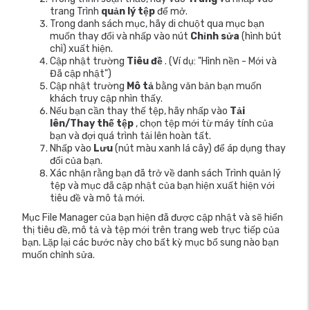
trang Trình
quản lý tệp
để mở.
Trong danh sách mục, hãy di chuột qua mục bạn
muốn thay đổi và nhấp vào nút
Chỉnh sửa
(hình bút
chì) xuất hiện.
Cập nhật trường
Tiêu đề
. (Ví dụ: "Hình nền - Mới và
Đã cập nhật")
Cập nhật trường
Mô tả
bằng văn bản bạn muốn
khách truy cập nhìn thấy.
Nếu bạn cần thay thế tệp, hãy nhấp vào
Tải
lên/Thay thế tệp
, chọn tệp mới từ máy tính của
bạn và đợi quá trình tải lên hoàn tất.
Nhấp vào
Lưu
(nút màu xanh lá cây) để áp dụng thay
đổi của bạn.
Xác nhận rằng bạn đã trở về danh sách Trình quản lý
tệp và mục đã cập nhật của bạn hiện xuất hiện với
tiêu đề và mô tả mới.
Mục File Manager của bạn hiện đã được cập nhật và sẽ hiển
thị tiêu đề, mô tả và tệp mới trên trang web trực tiếp của
bạn. Lặp lại các bước này cho bất kỳ mục bổ sung nào bạn
muốn chỉnh sửa.