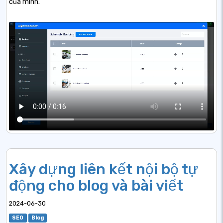
của mình.
Xây dựng liên kết nội bộ tự
động cho blog và bài viết
2024-06-30
SEO
Blog