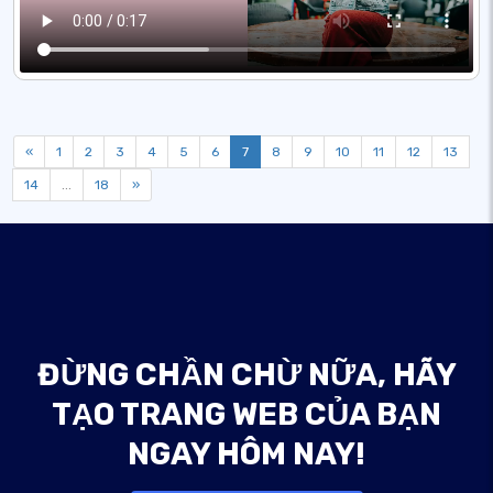
«
1
2
3
4
5
6
7
8
9
10
11
12
13
14
...
18
»
ĐỪNG CHẦN CHỪ NỮA, HÃY
TẠO TRANG WEB CỦA BẠN
NGAY HÔM NAY!