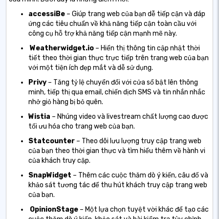
accessiBe
– Giúp trang web của bạn dễ tiếp cận và đáp
ứng các tiêu chuẩn về khả năng tiếp cận toàn cầu với
công cụ hỗ trợ khả năng tiếp cận mạnh mẽ này.
️
Weatherwidget.io
– Hiển thị thông tin cập nhật thời
tiết theo thời gian thực trực tiếp trên trang web của bạn
với một tiện ích đẹp mắt và dễ sử dụng.
Privy
– Tăng tỷ lệ chuyển đổi với cửa sổ bật lên thông
minh, tiếp thị qua email, chiến dịch SMS và tin nhắn nhắc
nhở giỏ hàng bị bỏ quên.
Wistia
– Nhúng video và livestream chất lượng cao được
tối ưu hóa cho trang web của bạn.
Statcounter
– Theo dõi lưu lượng truy cập trang web
của bạn theo thời gian thực và tìm hiểu thêm về hành vi
của khách truy cập.
SnapWidget
– Thêm các cuộc thăm dò ý kiến, câu đố và
khảo sát tương tác để thu hút khách truy cập trang web
của bạn.
️
OpinionStage
– Một lựa chọn tuyệt vời khác để tạo các